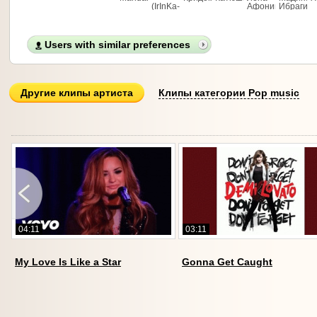
(IrInKa-
Афонина
Ибрагим
MaNdArInKa)*
Users with similar preferences
Другие клипы артиста
Клипы категории Pop music
04:11
03:11
My Love Is Like a Star
Gonna Get Caught