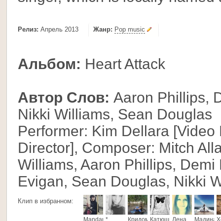
Релиз:
Апрель 2013
Жанр:
Pop music
Альбом:
Heart Attack
Автор Слов:
Aaron Phillips, 
Nikki Williams, Sean Douglas
Performer: Kim Dellara [Video
Director], Composer: Mitch All
Williams, Aaron Phillips, Demi 
Evigan, Sean Douglas, Nikki Wi
Клип в избранном:
Mandarink@
*
Кридоманка
Катюшка
Лена
Мадина
X