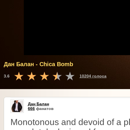
Дан Балан - Chica Bomb
3.6
10204 голоса
Дан Балан
666
фанатов
Monotonous and devoid of a pl