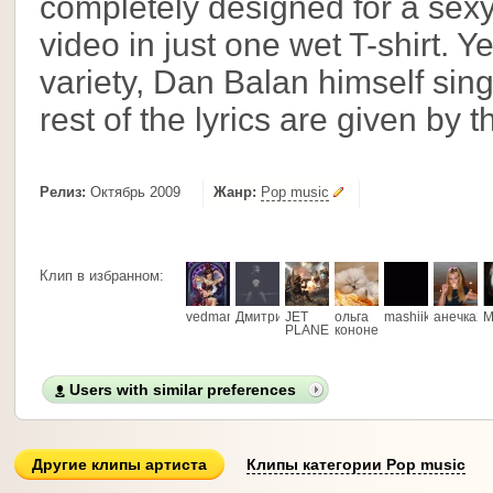
completely designed for a sexy
video in just one wet T-shirt. Ye
variety, Dan Balan himself sing
rest of the lyrics are given by
Релиз:
Октябрь 2009
Жанр:
Pop music
Клип в избранном:
vedmaniya
Дмитрий
JET
ольга
mashiik
анечка26
M
PLANES
кононенко
Users with similar preferences
Другие клипы артиста
Клипы категории Pop music