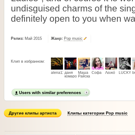
undisguised charms of the sing
definitely open to you when wa
Релиз:
Май 2015
Жанр:
Pop music
Клип в избранном:
alena1182
даня
Маша
Софа
Λευκό
LUCKY
b
комаров
Райская
Users with similar preferences
Другие клипы артиста
Клипы категории Pop music