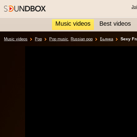
Jo
Music videos
Best videos
Sexy Fr
Music videos
Pop
Pop music
,
Russian pop
Бьянка