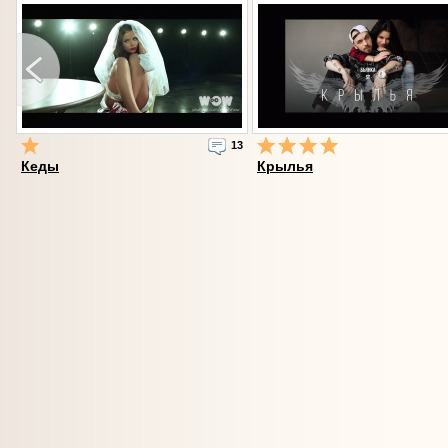
11
13
Кеды
Крылья