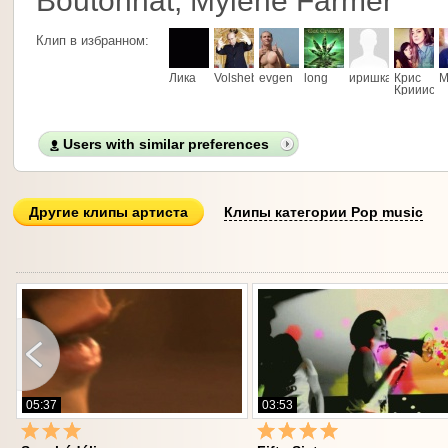
Boutonnat, Mylène Farmer
Клип в избранном:
Лика
Volshebnik
evgen
long
иришка
Крис
М
Криииссс
Users with similar preferences
Другие клипы артиста
Клипы категории Pop music
05:37
03:53
1