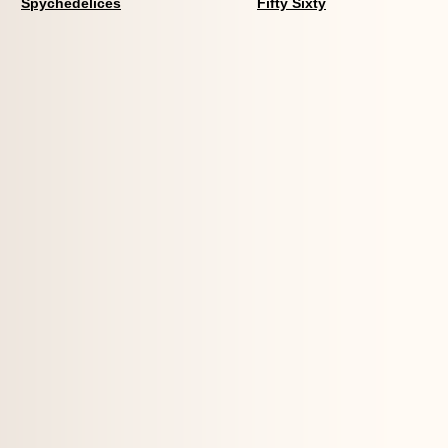
Spychédélices
Fifty Sixty