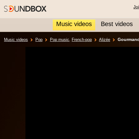
Jo
Music videos
Best videos
Gourmand
Music videos
Pop
Pop music
,
French-pop
Alizée