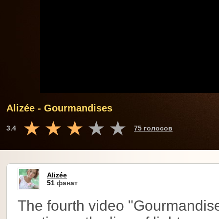
Alizée - Gourmandises
3.4
75 голосов
Alizée
51
фанат
The fourth video "Gourmandises