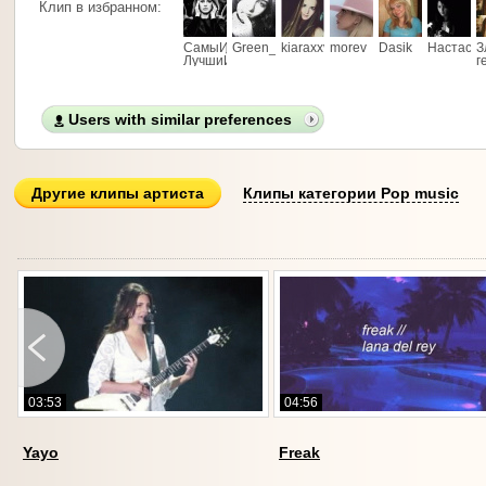
Клип в избранном:
СамыЙ
Green_Panda
kiaraxxv
morev
Dasik
Настаси
З
ЛучшиЙ***
г
Users with similar preferences
Другие клипы артиста
Клипы категории Pop music
03:53
04:56
Yayo
Freak