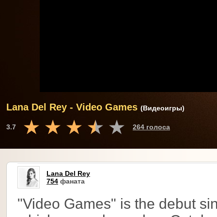
Lana Del Rey - Video Games
(Видеоигры)
3.7
264 голоса
Lana Del Rey
754
фаната
"Video Games" is the debut si