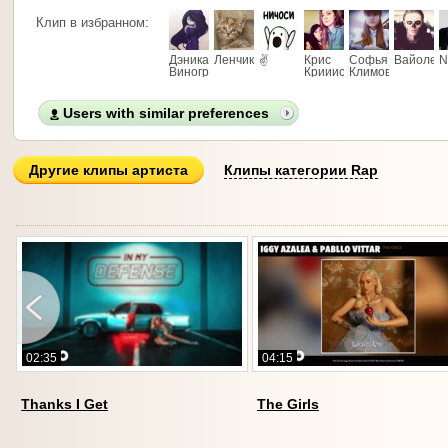
Клип в избранном:
Дэника
Ленчик
✌
Крис
Софья
Вайолет
N
Виноградова
Крииисссс
Климова
Users with similar preferences
Другие клипы артиста
Клипы категории Rap
02:35
04:15
Thanks I Get
The Girls