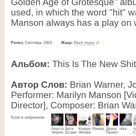
Golden Age of Grotesque" album
used, in which the word "hit" w
Manson always has a play on wo
Релиз:
Сентябрь 2003
Жанр:
Rock music
Альбом:
This Is The New Shit
Автор Слов:
Brian Warner, J
Performer: Marilyn Manson [Vi
Director], Composer: Brian Wa
Клип в избранном:
Анастасия
Дита
Ксюша
Рокерша
Диана
nika
А
Черницова
Штакельберг
Жилкина
Прокопенко
С