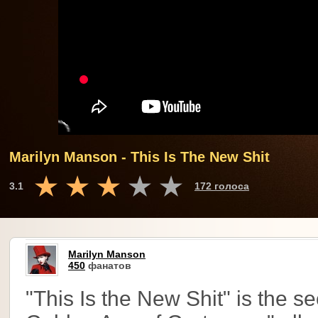
Marilyn Manson - This Is The New Shit
3.1
172 голоса
Marilyn Manson
450
фанатов
"This Is the New Shit" is the 