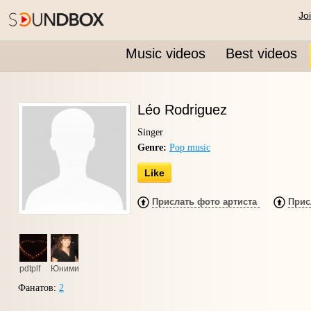
Jo
Music videos
Best videos
Léo Rodriguez
Singer
Genre:
Pop music
Like
Прислать фото артиста
Прис
pdtplf
Юнимилка
Фанатов:
2