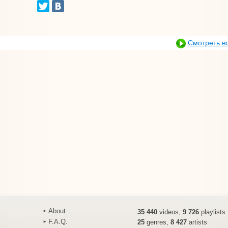
Смотреть в
About
35 440
videos,
9 726
playlists
F.A.Q.
25
genres,
8 427
artists