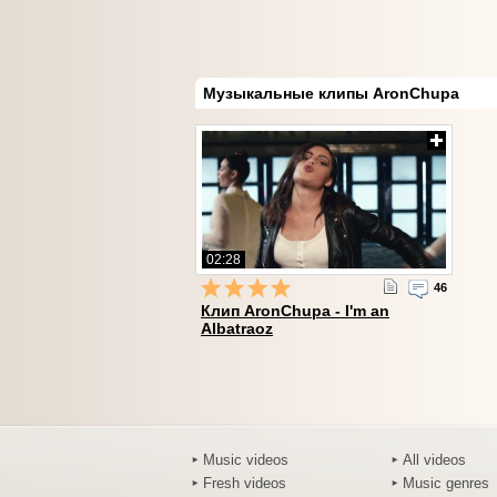
Музыкальные клипы AronChupa
02:28
46
Клип AronChupa - I'm an
Albatraoz
Music videos
All videos
Fresh videos
Music genres