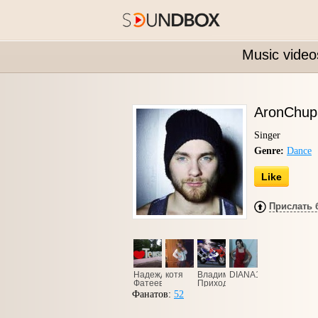
Music video
AronChup
Singer
Genre:
Dance
Like
Прислать 
Надежда
котя
Владимир
DIANA15
Фатеева
Приходько
Фанатов:
52