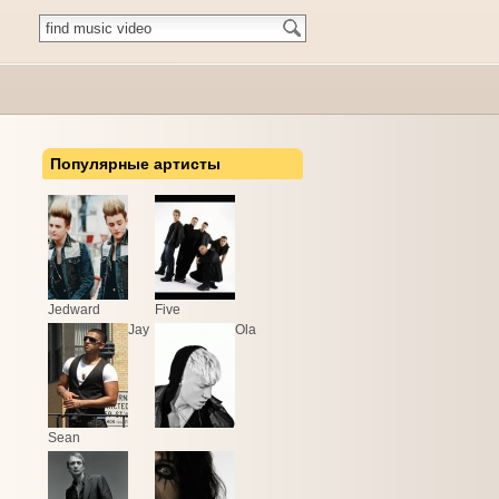
Популярные артисты
Jedward
Five
Jay
Ola
Sean