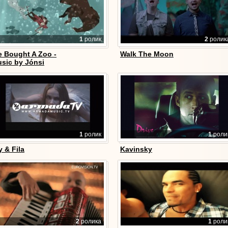
1
ролик
2
ролик
 Bought A Zoo -
Walk The Moon
sic by Jónsi
1
ролик
1
роли
y & Fila
Kavinsky
2
ролика
1
роли