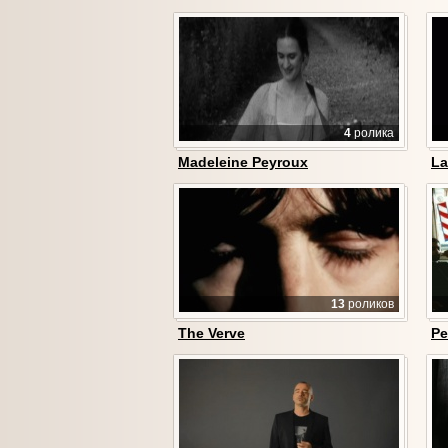
4
ролика
Madeleine Peyroux
La
13
роликов
The Verve
Pe