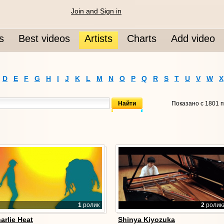
Join and Sign in
s
Best videos
Artists
Charts
Add video
D
E
F
G
H
I
J
K
L
M
N
O
P
Q
R
S
T
U
V
W
X
Показано с 1801 п
1
ролик
2
ролик
arlie Heat
Shinya Kiyozuka