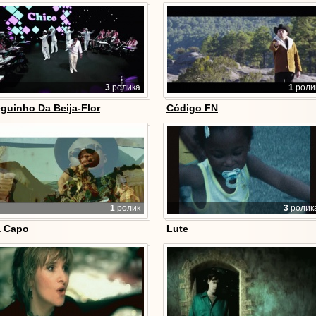
3
ролика
1
роли
guinho Da Beija-Flor
Código FN
1
ролик
3
ролик
 Capo
Lute