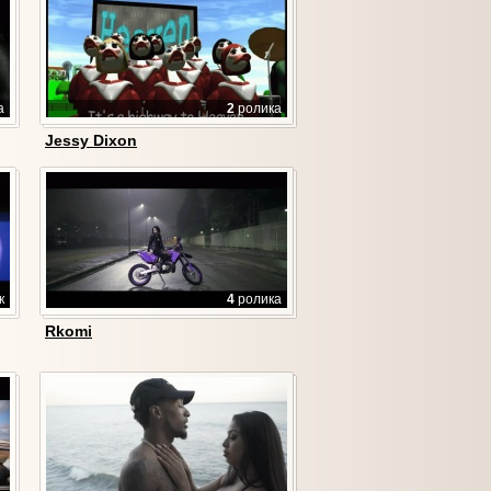
а
2
ролика
Jessy Dixon
к
4
ролика
Rkomi