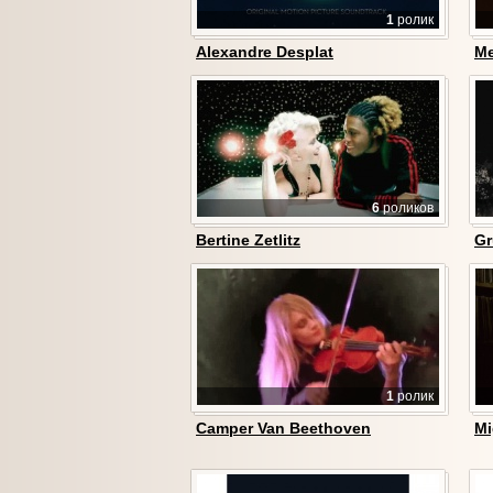
1
ролик
Alexandre Desplat
Me
6
роликов
Bertine Zetlitz
G
1
ролик
Camper Van Beethoven
Mi