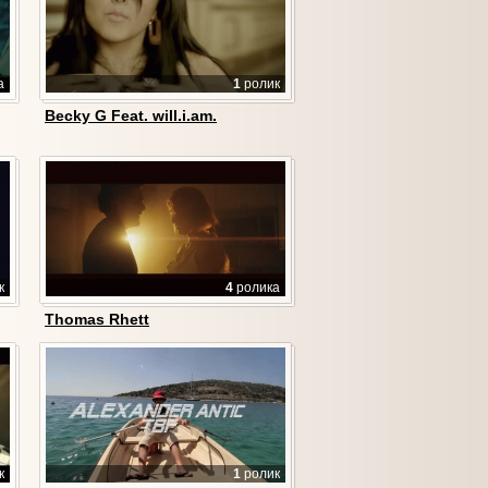
а
1
ролик
Becky G Feat. will.i.am.
к
4
ролика
Thomas Rhett
к
1
ролик