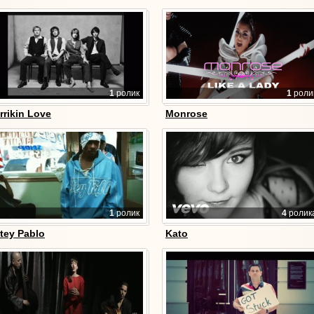
1
ролик
1
роли
rrikin Love
Monrose
1
ролик
4
ролик
tey Pablo
Kato