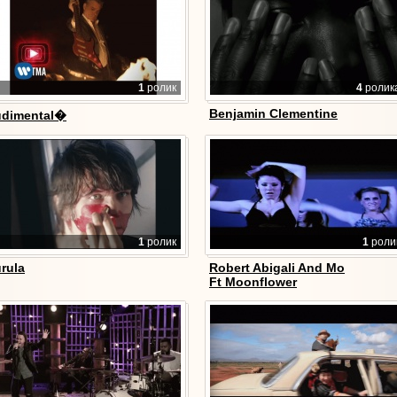
1
ролик
4
ролик
Benjamin Clementine
dimental�
1
ролик
1
роли
rula
Robert Abigali And Mo
Ft Moonflower