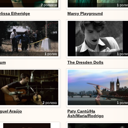
7
роликов
1
роли
lissa Etheridge
Marcy Playground
1
ролик
1
роли
rum
The Dresden Dolls
2
ролика
1
роли
guel Araújo
Paty Cantú/Ha
Ash/Maria/Rodrigo