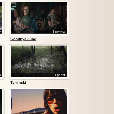
к
3
ролика
Goodbye June
а
1
ролик
Tyminski