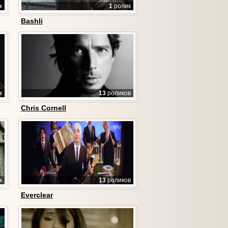
к
1
ролик
Bashli
к
13
роликов
Chris Cornell
к
13
роликов
Everclear