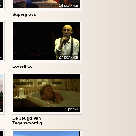
к
14
роликов
Supergrass
к
27
роликов
Lowell Lo
к
1
ролик
De Jeugd Van
Tegenwoordig