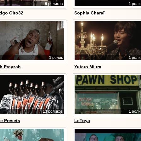
9
роликов
1
роли
tigo Oito32
Sophia Charaï
1
ролик
1
роли
h Prayzah
Yutaro Miura
13
роликов
1
роли
e Presets
LeToya