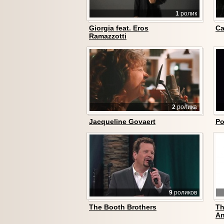
1
ролик
Giorgia feat. Eros
Ca
Ramazzotti
2
ролика
Jacqueline Govaert
Po
9
роликов
The Booth Brothers
Th
An