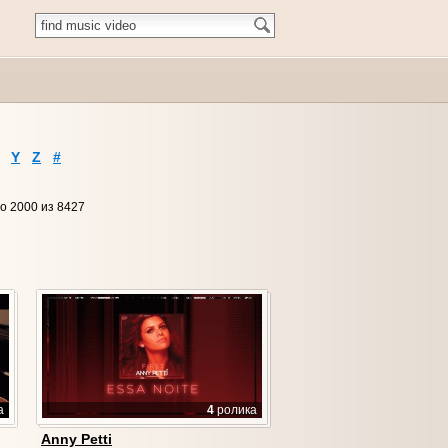
Y
Z
#
о 2000 из 8427
а
4
ролика
Anny Petti