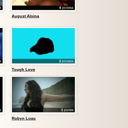
к
4
ролика
August Alsina
а
2
ролика
Tough Love
а
1
ролик
Robyn Loau