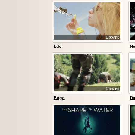
1
ролик
Edo
Ne
1
ролик
Bugo
Da