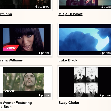
6
роликов
1
роли
rminho
Misja Helsloot
1
ролик
2
ролик
rsha Williams
Luke Black
1
ролик
2
ролик
e Avener Featuring
Sway Clarke
e Brun