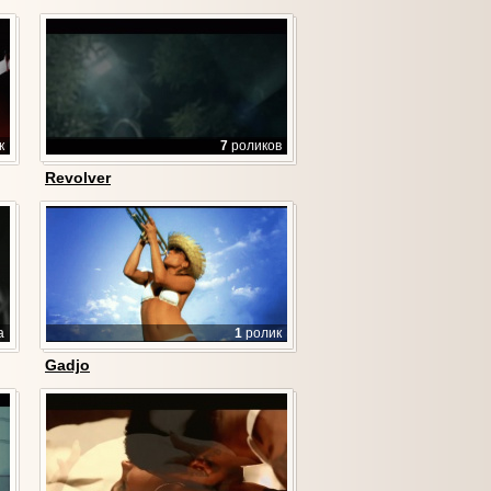
к
7
роликов
Revolver
а
1
ролик
Gadjo