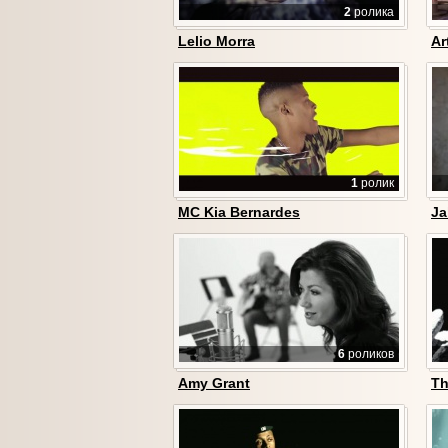
2
ролика
Lelio Morra
Ar
1
ролик
MC Kia Bernardes
Ja
6
роликов
Amy Grant
Th