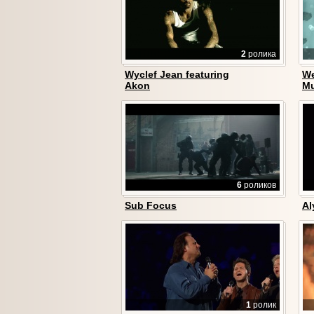
2
ролика
Wyclef Jean featuring
We
Akon
Mu
6
роликов
Sub Focus
Al
1
ролик