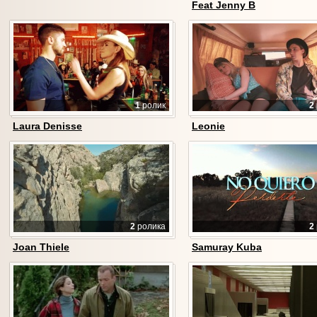
Feat Jenny B
1
ролик
2
Laura Denisse
Leonie
2
ролика
2
Joan Thiele
Samuray Kuba