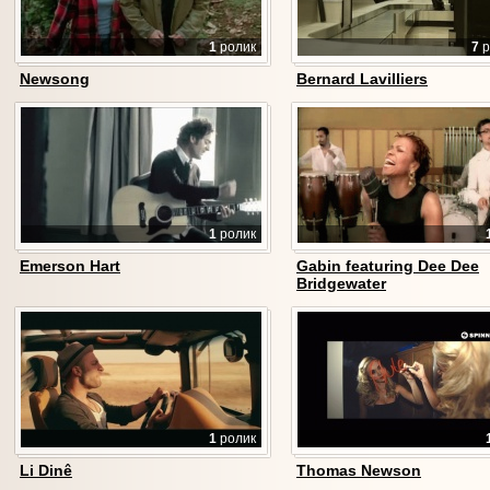
1
ролик
7
р
Newsong
Bernard Lavilliers
1
ролик
Emerson Hart
Gabin featuring Dee Dee
Bridgewater
1
ролик
Li Dinê
Thomas Newson