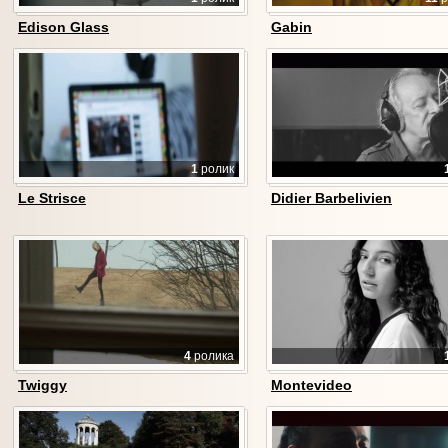
Edison Glass
Gabin
1
ролик
Le Strisce
Didier Barbelivien
4
ролика
Twiggy
Montevideo