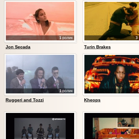
1
ролик
3
Jon Secada
Turin Brakes
1
ролик
Ruggeri and Tozzi
Kheops