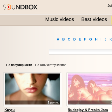
Jo
Music videos
Best videos
A
B
C
D
E
F
G
H
I
J
K
По популярности
По количеству клипов
1
ролик
Kuytu
Rudeejay & Freaks Jam