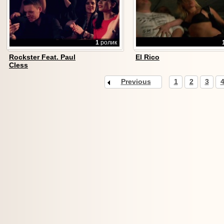
1
ролик
Rockster Feat. Paul
El Rico
Cless
Previous
1
2
3