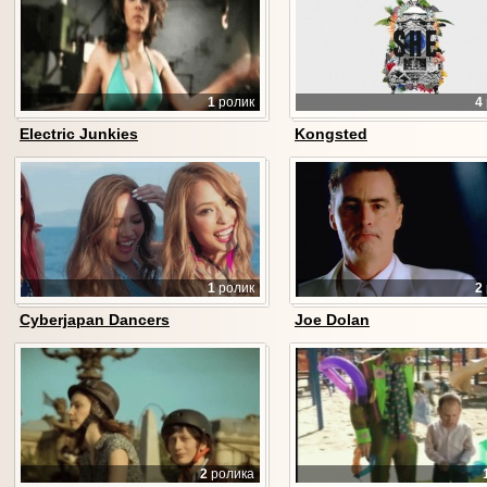
1
ролик
4
Electric Junkies
Kongsted
1
ролик
2
Cyberjapan Dancers
Joe Dolan
2
ролика