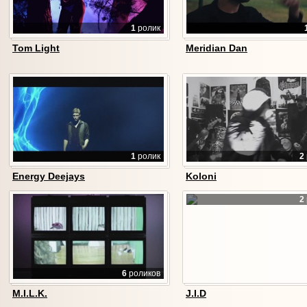
1
ролик
Tom Light
Meridian Dan
1
ролик
2
Energy Deejays
Koloni
2
6
роликов
M.I.L.K.
J.I.D