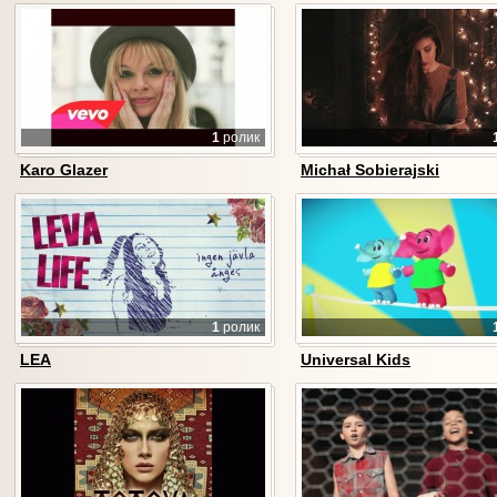
1
ролик
Karo Glazer
Michał Sobierajski
1
ролик
LEA
Universal Kids