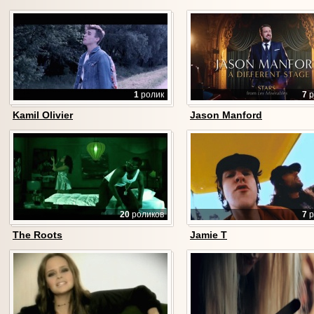
1
ролик
7
р
Kamil Olivier
Jason Manford
20
роликов
7
р
The Roots
Jamie T