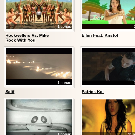
1
ролик
Rockwellers Vs. Mike
Ellen Feat. Kristof
Rock With You
1
ролик
Salif
Patrick Kai
1
ролик
11
р