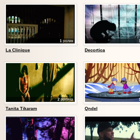
1
ролик
La Clinique
Decortica
2
ролика
Tanita Tikaram
Qndel