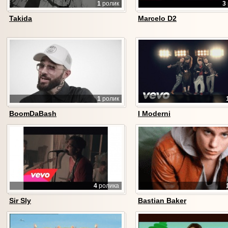
1
ролик
3
Takida
Marcelo D2
1
ролик
BoomDaBash
I Moderni
4
ролика
Sir Sly
Bastian Baker