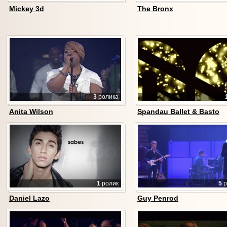
Mickey 3d
The Bronx
3
ролика
Anita Wilson
Spandau Ballet & Basto
1
ролик
5
р
Daniel Lazo
Guy Penrod