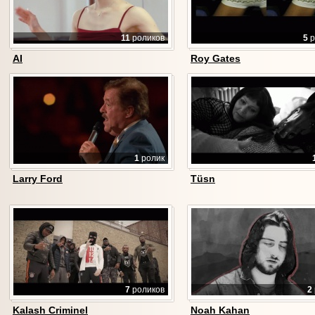
11
роликов
5
р
AI
Roy Gates
1
ролик
Larry Ford
Tüsn
7
роликов
2
Kalash Criminel
Noah Kahan