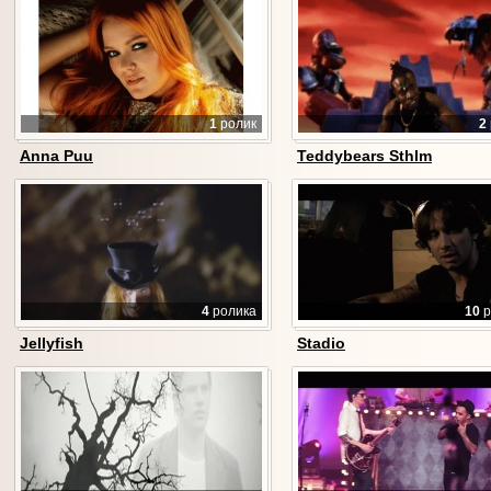
1
ролик
2
Anna Puu
Teddybears Sthlm
4
ролика
10
р
Jellyfish
Stadio