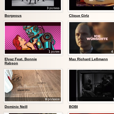
3
ролика
Borgeous
Clique Girlz
1
ролик
4
Elyaz Feat. Bonnie
Max Richard Leßmann
Rabson
6
роликов
Dominic Neill
BOBI