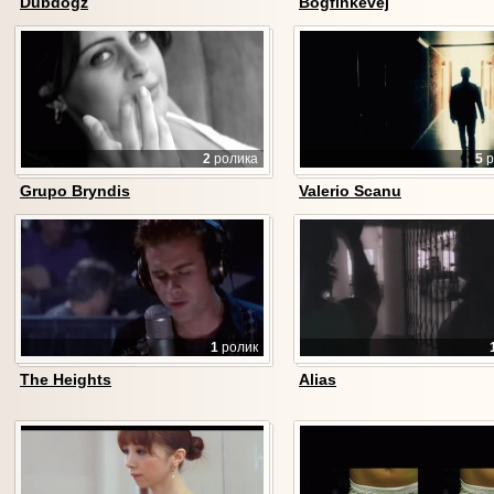
Dubdogz
Bogfinkevej
2
ролика
5
р
Grupo Bryndis
Valerio Scanu
1
ролик
The Heights
Alias