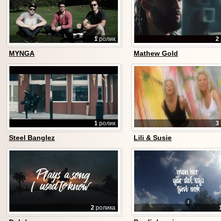
1
ролик
2
MYNGA
Mathew Gold
1
ролик
3
Steel Banglez
Lili & Susie
2
ролика