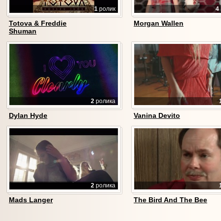
1
ролик
4
Totova & Freddie
Morgan Wallen
Shuman
2
ролика
Dylan Hyde
Vanina Devito
2
ролика
Mads Langer
The Bird And The Bee