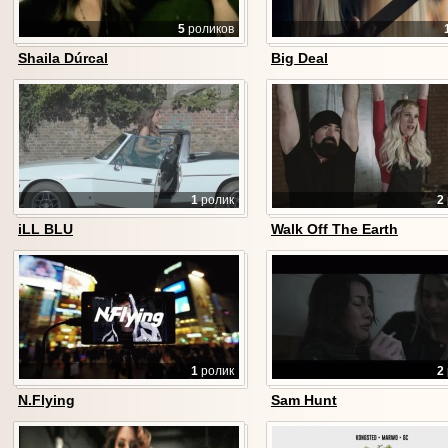
5
роликов
Shaila Dúrcal
Big Deal
1
ролик
2
iLL BLU
Walk Off The Earth
1
ролик
2
N.Flying
Sam Hunt