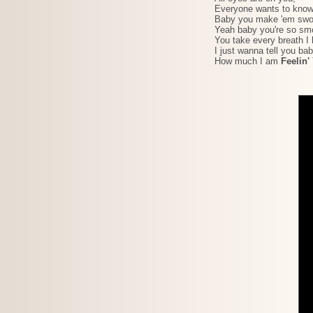
Everyone wants to know
Baby you make 'em sw
Yeah baby you're so sm
You take every breath I
I just wanna tell you ba
How much I am
Feelin'