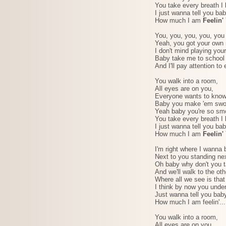
You take every breath I
I just wanna tell you ba
How much I am
Feelin'
You, you, you, you, you
Yeah, you got your own 
I don't mind playing you
Baby take me to school
And I'll pay attention to
You walk into a room,
All eyes are on you,
Everyone wants to know
Baby you make 'em sw
Yeah baby you're so sm
You take every breath I
I just wanna tell you ba
How much I am
Feelin'
I'm right where I wanna 
Next to you standing ne
Oh baby why don't you 
And we'll walk to the oth
Where all we see is that 
I think by now you under
Just wanna tell you bab
How much I am feelin'...
You walk into a room,
All eyes are on you,