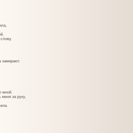
ила,
й,
 слову.
а замирают.
о мной.
 меня за руку,
лепа.