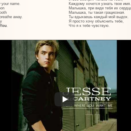
 your name.
Каждому хочется узнать твое имя.
oon
Малышка, при виде тебя их сердц
ooth
Малышка, ты такая грациозная.
 breathe away.
Ты вдыхаешь каждый мой выдох.
by
Я просто хочу объяснить тебе,
 You
.
Что я к тебе чувствую.