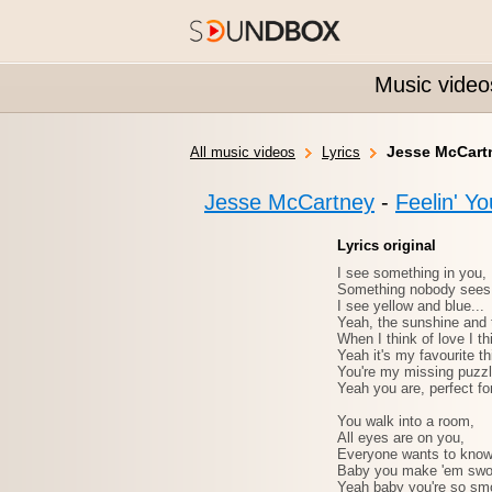
Music video
Jesse McCartn
All music videos
Lyrics
Jesse McCartney
-
Feelin' Yo
Lyrics original
I see something in you,
Something nobody sees
I see yellow and blue...
Yeah, the sunshine and 
When I think of love I th
Yeah it's my favourite th
You're my missing puzzl
Yeah you are, perfect fo
You walk into a room,
All eyes are on you,
Everyone wants to know
Baby you make 'em sw
Yeah baby you're so sm