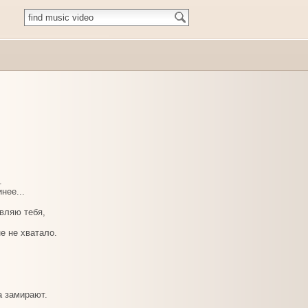
.
нее...
вляю тебя,
е не хватало.
а замирают.