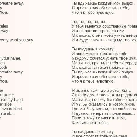
 breathe away.
Ты вдыхаешь каждый мой выдох.
by
Я просто хочу объяснить тебе,
 You
.
Что я к тебе чувствую.
Ты, ты, ты, ты, ты...
rules,
У тебя имеются собственные прав
r way.
И я не против играть по ним.
Малышка, стань моей учительнице
 every word you say.
И я буду внимать каждому твоему
Ты входишь в комнату
И все смотрят только на тебя,
 your name.
Каждому хочется узнать твое имя.
oon
Малышка, при виде тебя их сердц
ooth
Малышка, ты такая грациозная.
 breathe away.
Ты вдыхаешь каждый мой выдох.
by
Я просто хочу объяснить тебе,
 You
.
Что я к тебе чувствую.
be
Я именно там, где и хотел быть —
xt to me.
Стою рядом с тобой, а ты рядом с
take my hand
Малышка, почему бы тебе не взять
er side
И мы бы оказались в новом мире,
love is blind.
Где мы бы увидели, что любовь с
stand...
Я думаю, теперь ты понимаешь...
y
Просто хочу объяснить тебе,
Как сильно я тебя...
Ты входишь в комнату
И все смотрят только на тебя,