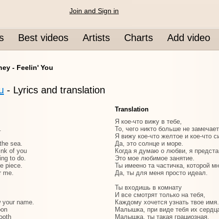
Join and Sign in
s
Best videos
Artists
Charts
Add video
ey - Feelin' You
u
- Lyrics and translation
Translation
Я кое-что вижу в тебе,
.
То, чего никто больше не замечает
Я вижу кое-что желтое и кое-что си
the sea.
Да, это солнце и море.
ink of you
Когда я думаю о любви, я предста
ing to do.
Это мое любимое занятие.
e piece.
Ты имеено та частичка, которой мн
r me.
Да, ты для меня просто идеал.
Ты входишь в комнату
И все смотрят только на тебя,
 your name.
Каждому хочется узнать твое имя.
oon
Малышка, при виде тебя их сердц
ooth
Малышка, ты такая грациозная.