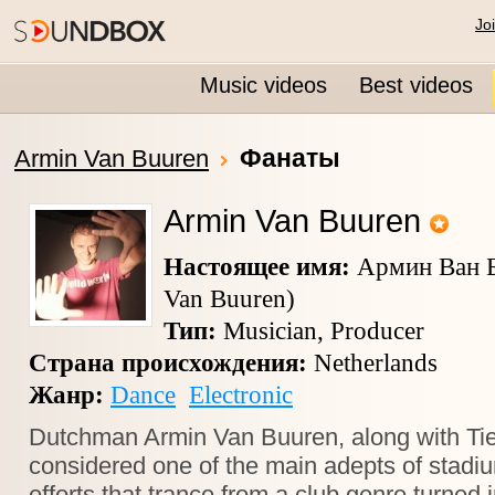
Jo
Music videos
Best videos
Фанаты
Armin Van Buuren
Armin Van Buuren
Настоящее имя:
Армин Ван Б
Van Buuren)
Тип:
Musician, Producer
Страна происхождения:
Netherlands
Жанр:
Dance
Electronic
Dutchman Armin Van Buuren, along with Tie
considered one of the main adepts of stadium
efforts that trance from a club genre turned i