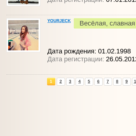
YOURJECK
Весёлая, славная
Дата рождения: 01.02.1998
Дата регистрации:
26.05.20
1
2
3
4
5
6
7
8
9