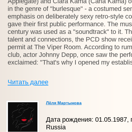
Applegate) and Clara Kama (Carla Kama) on
in the genre of "burlesque" - a costumed se
emphasis on deliberately sexy retro-style 
gave their first public performance. The musi
century was used as a "soundtrack" to it. Th
talent and connections, the PCD show rece
permit at The Viper Room. According to rumo
club, actor Johnny Depp, once saw the perfo
exclaimed: "That's why I opened my establi
Читать далее
Лёля Мартынова
Дата рождения: 01.05.1987, 
Russia