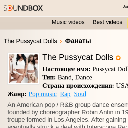
Jo
Music videos
Best videos
Фанаты
The Pussycat Dolls
The Pussycat Dolls
Настоящее имя:
Pussycat Dol
Тип:
Band, Dance
Страна происхождения:
US
Жанр:
Pop music
Rap
Soul
An American pop / R&B group dance ensemb
founded by choreographer Robin Antin in 1
troupe formed in Los Angeles. After gaining n
eventually struck a deal with Interscope Re