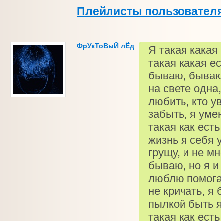
Плейлисты пользовател
ФрУкТоВыЙ лЁд
Я такая какая 
такая какая ес
бываю, бываю-
на свете одна,
любить, кто у
забыть, я уме
такая как есть
жизнь я себя 
грущу, и не м
бываю, но я и 
люблю помогат
не кричать, я
пылкой быть я
такая как есть