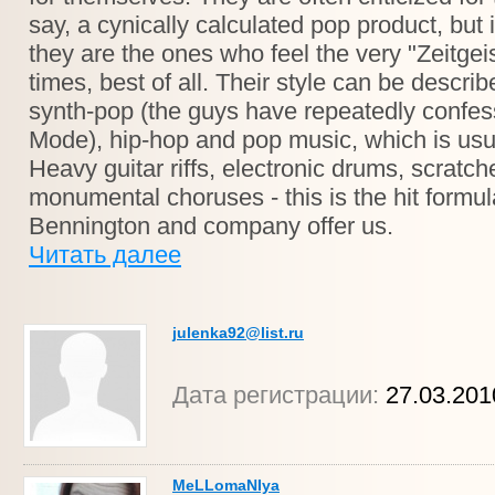
say, a cynically calculated pop product, but i
they are the ones who feel the very "Zeitgeist"
times, best of all. Their style can be descri
synth-pop (the guys have repeatedly confes
Mode), hip-hop and pop music, which is usu
Heavy guitar riffs, electronic drums, scratch
monumental choruses - this is the hit formu
Bennington and company offer us.
Читать далее
julenka92@list.ru
Дата регистрации:
27.03.201
MeLLomaNIya