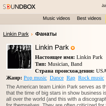
Jo
Music videos
Best videos
Фанаты
Linkin Park
Linkin Park
Настоящее имя:
Linkin Park
Тип:
Musician, Band
Страна происхождения:
US
Жанр:
Pop music
Dance
Rap
Rock music
The American team Linkin Park serves as the
that the time of big stars in show business is
all over the world (and this with a discogra
for themselves. They are often criticized for 