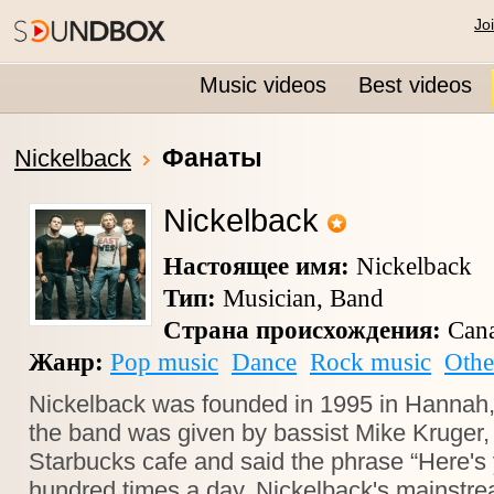
Jo
Music videos
Best videos
Фанаты
Nickelback
Nickelback
Настоящее имя:
Nickelback
Тип:
Musician, Band
Страна происхождения:
Can
Жанр:
Pop music
Dance
Rock music
Othe
Nickelback was founded in 1995 in Hannah,
the band was given by bassist Mike Kruger,
Starbucks cafe and said the phrase “Here's 
hundred times a day. Nickelback's mainstr