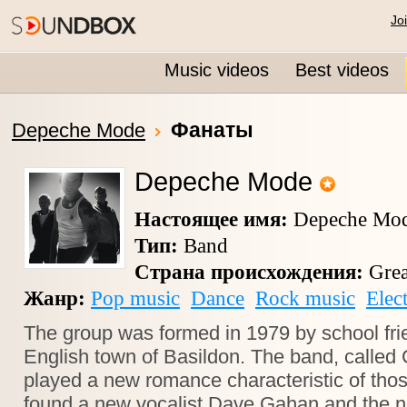
Jo
Music videos
Best videos
Фанаты
Depeche Mode
Depeche Mode
Настоящее имя:
Depeche Mo
Тип:
Band
Страна происхождения:
Grea
Жанр:
Pop music
Dance
Rock music
Elec
The group was formed in 1979 by school frie
English town of Basildon. The band, called 
played a new romance characteristic of thos
found a new vocalist Dave Gahan and th