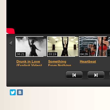
06:21
03:19
04:26
Drunk in Love
Something
Heartbeat
(Explicit Video)
From Nothing