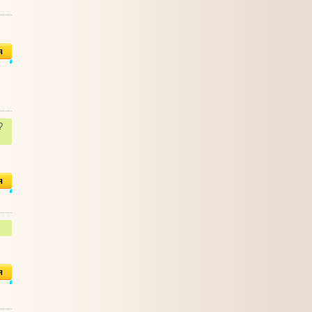
я
?
я
я