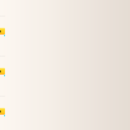
я
я
я