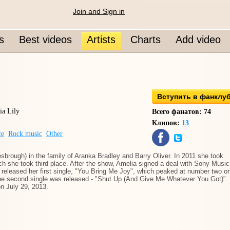
Join and Sign in
s
Best videos
Artists
Charts
Add video
Вступить в фанклу
a Lily
Всего фанатов: 74
Клипов:
13
ce
Rock music
Other
sbrough) in the family of Aranka Bradley and Barry Oliver. In 2011 she took
ich she took third place. After the show, Amelia signed a deal with Sony Music
leased her first single, "You Bring Me Joy", which peaked at number two o
he second single was released - "Shut Up (And Give Me Whatever You Got)".
n July 29, 2013.