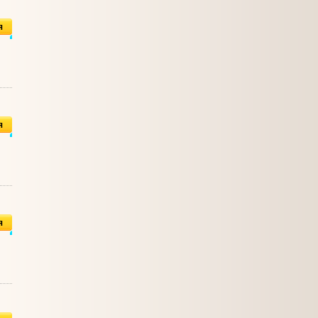
я
я
я