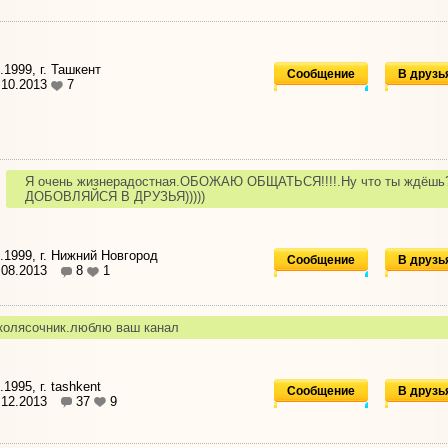
.1999, г. Ташкент
Сообщение
В друзь
.10.2013
7
Я очень жизнерадостная.ОБОЖАЮ ОБЩАТЬСЯ!!!!.Ну что ты ждёшь
ДОБОВЛЯЙСЯ В ДРУЗЬЯ)))))
.1999, г. Нижний Новгород
Сообщение
В друзь
.08.2013
8
1
колясочник.люблю ваш канал
1995, г. tashkent
Сообщение
В друзь
.12.2013
37
9