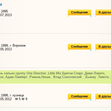
ya
.1995
Сообщение
В друзь
07.2013
.1999, г. Воронеж
Сообщение
В друзь
05.2013
 сильно группу One Direction ,Little Mix,Бритни Спирз ,Деми Ловато,
оз ,Адам Ламберт ,Рианна,Нюша , Влад Соколовский , ,Бьянку ,Тимоти ,
1998, г. кузнецк
Сообщение
В друзь
.05.2012
5
9