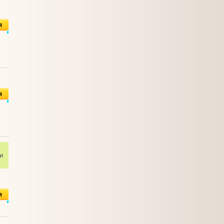
я
я
и
я