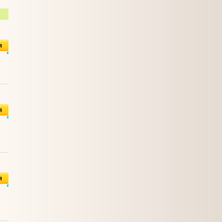
я
я
я