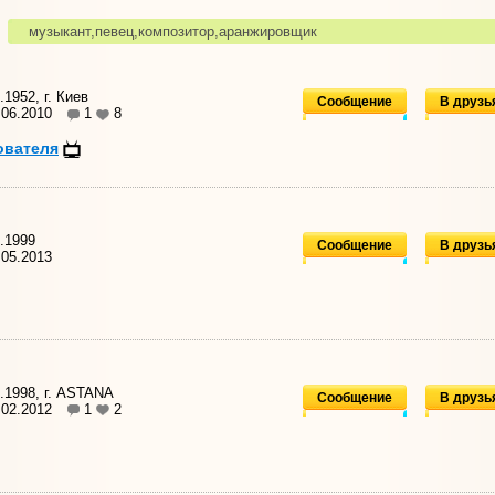
музыкант,певец,композитор,аранжировщик
1952, г. Киев
Сообщение
В друзь
.06.2010
1
8
ователя
.1999
Сообщение
В друзь
05.2013
.1998, г. ASTANA
Сообщение
В друзь
.02.2012
1
2