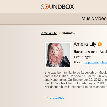
Music video
Фанаты
Amelia Lily
Amelia Lily
Настоящее имя:
Ameli
Тип:
Singer
Жанр:
Pop music
Dan
She was born in Nantorpe (a suburb of Middle
part in the British TV show "X Factor", in wh
and Xenomania. On September 29, 2012 she re
the UK Singles Chart. On February 2, 2013 t
Her debut album is expected to be released o
Читать далее