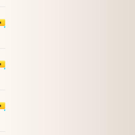
я
я
я