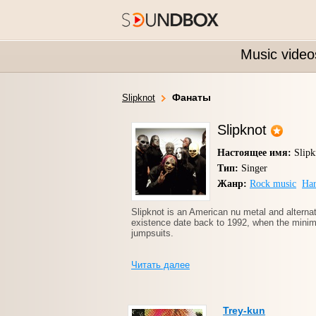
Music video
Фанаты
Slipknot
Slipknot
Настоящее имя:
Slipk
Тип:
Singer
Жанр:
Rock music
Har
Slipknot is an American nu metal and alternat
existence date back to 1992, when the mini
jumpsuits.
Читать далее
Trey-kun