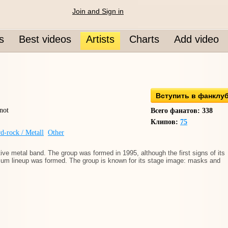
Join and Sign in
s
Best videos
Artists
Charts
Add video
Вступить в фанклу
not
Всего фанатов: 338
Клипов:
75
d-rock / Metall
Other
ive metal band. The group was formed in 1995, although the first signs of its
mum lineup was formed. The group is known for its stage image: masks and