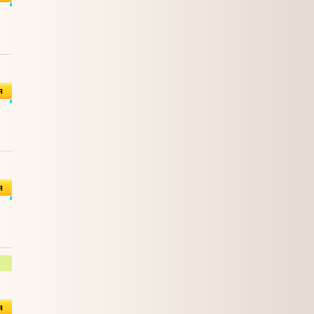
я
я
я