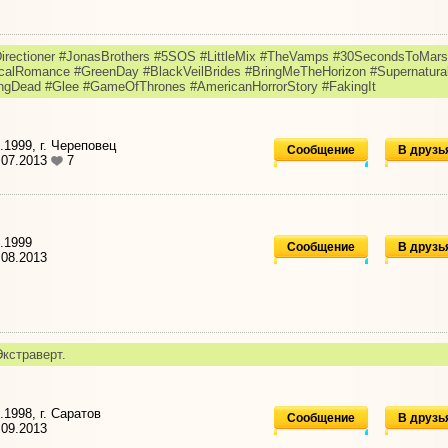
irectioner #JonasBrothers #5SOS #LittleMix #TheVamps #30SecondsToMars
alRomance #GreenDay #BlackVeilBrides #BringMeTheHorizon #Supernatura
ngDead #Glee #GameOfThrones #AmericanHorrorStory #FakingIt
.1999, г. Череповец
Сообщение
В друзь
.07.2013
7
.1999
Сообщение
В друзь
08.2013
Экстраверт.
.1998, г. Саратов
Сообщение
В друзь
09.2013