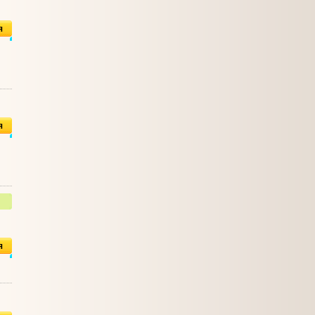
я
я
я