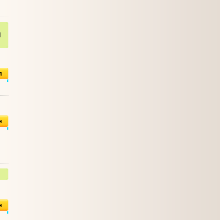
l
я
я
я