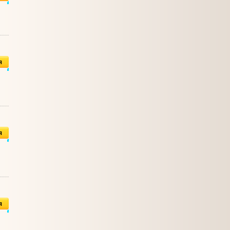
я
я
я