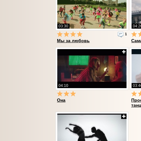
03:30
04:2
1
Мы за любовь
Сам
04:10
03:4
Она
Про
тан