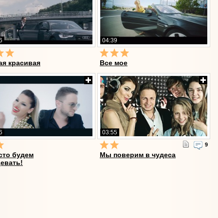
6
04:39
ая красивая
Все мое
6
03:55
9
сто будем
Мы поверим в чудеса
цевать!