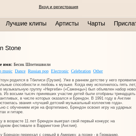
Вход и регистрация
Лучшие клипы
Артисты
Чарты
Присла
n Stone
е имя:
Бесик Шпетишвили
p music
Dance
Russian pop
Electronic
Celebration
Other
тоун родился в Тбилиси (Грузия). Уже в раннем детстве у него проявили
альные способности и любовь к музыке. Когда ему исполнилось пять лет,
 музыкальную группу «Нергеби» («Саженцы») был объявлен набор ново
а. Из восьми тысяч принявших участие детей были отобраны тринадцать
антливых, в числе которых оказался и Брендон. В 1991 году в Англии
остоилась звания «лучший детский музыкальный коллектив года».
но с обучением игре на фортепиано, Брендон освоил игру на ударных
тах и гитаре.
ду в возрасте 11 лет Брендон выиграл свой первый конкурс на
дном фестивале в Варрингтоне (Англия).
ду Брендон переехал с семьей в Америку, а позже - в Германию.