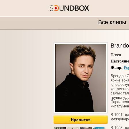
Все клипы
Brando
Певец
Настояще
Жанр:
Po
Брендон С
яркие вок
юношескую
коллектив
самых тал
группа уд
Параллель
инструмен
В 1991 го
междунаро
Нравится
В 1995 го