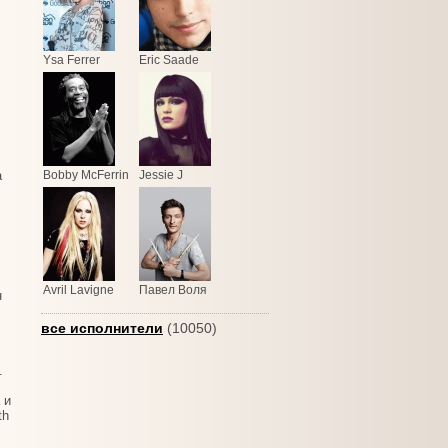
Ysa Ferrer
Eric Saade
а
Bobby McFerrin
Jessie J
Avril Lavigne
Павел Воля
н
все исполнители
(10050)
.
 и
th