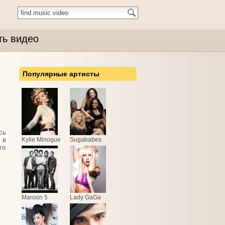
ть видео
Популярные артисты
сь
 в
Kylie Minogue
Sugababes
го
Maroon 5
Lady GaGa