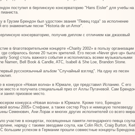
ендон поступил в берлинскую консерваторию "Hans Eisler" для учебы на
 пианиста.
ду в Грузии Брендон был удостоен звания "Певец года" за исполнение
 его знаменитым песни "Historia de un Amor".
Берлинскую консерваторию, получив диплом с отличием как джазовый
тие в благотворительном концерте «Charity 2002» в пользу организации
, где собралось более 20 тысяч зрителей. Его песня «Never give up» был
arity Song) столь важного события и исполнялась всеми музыкальными
e Namen, Bell Book & Candle, ATC, Isabell & She Loe, Brandon Stone.
 первый русскоязычный альбом "Случайный взгляд". На одну из песен
еоклип.
е в конкурсе «Новая волна» в Юрмале, где представил Испанию. С его
рое место и получила специальный приз от Аллы Пугачевой. Сам Брендо
 и занял призовое место.
дюсером конкурса «Новая волна» в Юрмале. Кроме того, Брендон
вой волны 2005» Стефани, а также сестер Роуз и немецкую телезвезду
Анны Семенович, Ани Лорак и многих других исполнителей со всего мира
ло участие в концертах, посвященных памяти легендарного певца соула
лине, наряду с такими звездами соула, как Colin Rich, Craig Burton, Kei
lick. С большим успехом в Германии прошли совместные концерты Брендона