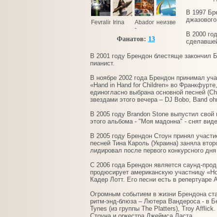
В 1997 Бр
джазового
Fevralina
Irina
Abadon
неизвестно_кто
-
Knight
В 2000 го
Фанатов:
13
of Hell
сделавшей
В 2001 году Брендон блестяще закончил 
пианист.
В ноябре 2002 года Брендон принимал учас
«Hand in Hand for Children» во Франкфурте
единогласно выбрана основной песней (Ch
звездами этого вечера – DJ Bobo, Band ohn
В 2005 году Brandon Stone выпустил свой
этого альбома - "Моя мадонна" - снят вид
В 2005 году Брендон Стоун принял участи
песней Тина Кароль (Украина) заняла вто
лидировал после первого конкурсного дня
С 2006 года Брендон является саунд-про
продюсирует американскую участницу «Но
Кадер Лотт. Его песни есть в репертуаре 
Огромным событием в жизни Брендона ста
ритм-энд-блюза – Лютера Вандероса - в Бер
Tynes (из группы The Platters), Troy Aff
Стоуна и оркестра Джеймса Ласта.