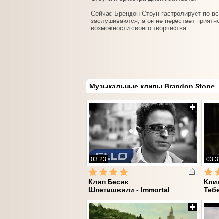
Сейчас Брендон Стоун гастролирует по вс
заслушиваются, а он не перестает приятн
возможности своего творчества.
Музыкальные клипы Brandon Stone
03:23
03:3
Клип Бесик
Клип
Шпетишвили - Immortal
Теб