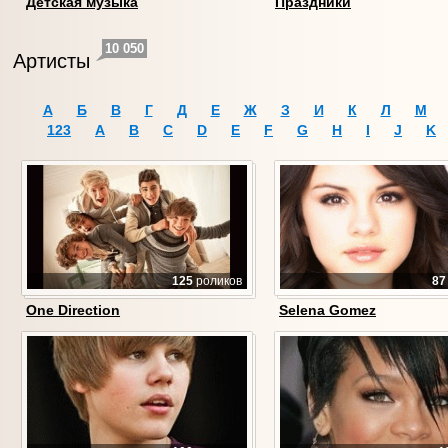
Детская музыка
Праздники
10 050
Артисты
А
Б
В
Г
Д
Е
Ж
З
И
К
Л
М
123
A
B
C
D
E
F
G
H
I
J
K
125
роликов
87
One Direction
Selena Gomez