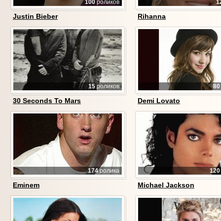
100
роликов
1
Justin Bieber
Rihanna
15
роликов
80
30 Seconds To Mars
Demi Lovato
174
ролика
120
Eminem
Michael Jackson