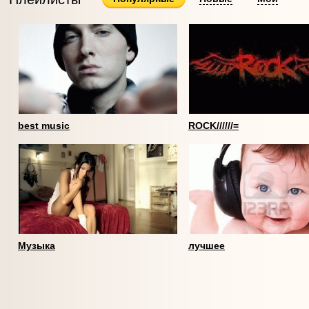
best music
ROCK//////=
Mузыка
лучшее