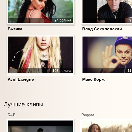
24
ролика
9
Бьянка
Влад Соколовский
103
ролика
11
Avril Lavigne
Макс Корж
Лучшие клипы
R&B
Reggae