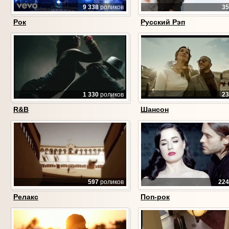
9 338
роликов
35
Рок
Русский Рэп
1 330
роликов
23
R&B
Шансон
597
роликов
224
Релакс
Поп-рок