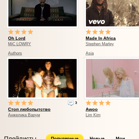
Oh Lord
Made In Africa
MiC LOWRY
Stephen Marley
Authors
Asia
3
Стоп любопытство
Awoo
Анжелика Варум
Lim Kim
Плейлисты
Популярные
Новые
Мои