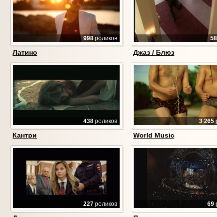
998
роликов
58
Латино
Джаз / Блюз
438
роликов
3 265
Кантри
World Music
227
роликов
69