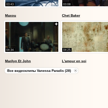
03:43
03:08
Maxou
Chet Baker
04:34
04:25
Marilyn Et John
L'amour en soi
Все видеоклипы Vanessa Paradis (28)