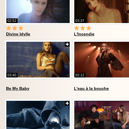
02:52
03:37
Divine Idylle
L'Incendie
03:40
02:12
Be My Baby
L'eau à la bouche