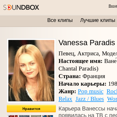
Вход
Все клипы
Лучшие клипы
Vanessa Paradis
Певец, Актриса, Моде
Настоящее имя:
Ване́
Chantal Paradis)
Страна:
Франция
Начало карьеры:
19
Жанр:
Pop music
Roc
Relax
Jazz / Blues
Wor
Карьера Ванессы нача
Нравится
появилась на ТВ с песн