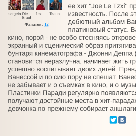
ее хит "Joe Le Tzxi" 
известность. После эт
sergeinov@ukr.net
Die
flex
Тиана
Braut
дебютный альбом Ван
Verfarkas
Фанатов:
12
платиновый статус. В
кино, порой - не особо стесняясь откров
экранный и сценический образ притягивае
бунтаря кинематографа - Джонни Деппа 
становится неразлучна, начинает жить г
успешно воспитывает двоих детей. Прав
Ванессой и по сию пору не спешат. Ване
не забывает и о съемках в кино, и о муз
Пластинки Паради регулярно появляются
получают достойные места в хит-парадах
девчонка по-прежнему собирает аншлаги