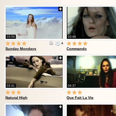
03:59
03:48
4
Sunday Mondays
Commando
03:41
04:37
Natural High
Que Fait La Vie