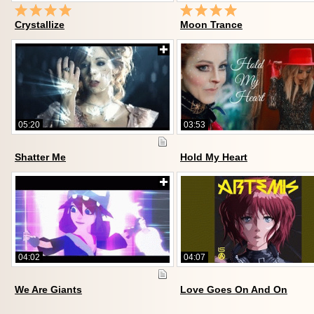
Crystallize
Moon Trance
05:20
03:53
Shatter Me
Hold My Heart
04:02
04:07
We Are Giants
Love Goes On And On