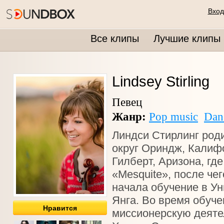
Вход
Все клипы
Лучшие клипы
Lindsey Stirling
Певец
Жанр:
Pop music
Dan
Линдси Стирлинг роди
округ Ориндж, Калиф
Гилберт, Аризона, гд
«Mesquite», после че
начала обучение в У
Янга. Во время обуч
Нравится
миссионерскую деяте