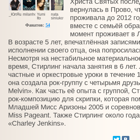
Христа Святых послед
вернулась в Прово, ч
_ЮлЯшКа_
milanholia
Yumi
nata
проживала до 2012 го
Ito
siniukova
вместе с семьёй обра
Фанатов:
54
момент проживает в 
В возрасте 5 лет, впечатлённая записям
исполнении своего отца, она попросилась
Несмотря на нестабильное материальное
время, Стирлинг начала занятия в 6 лет.
частные и оркестровые уроки в течение 1
она создала рок-группу с четырьмя друз
Melvin». Как часть её опыта с группой, 
рок-композицию для скрипки, которая по
Младшей Мисс Аризоны 2005 и соревнован
Miss Pageant. Также Стирлинг около год
«Charley Jenkins».