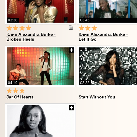
03:38
03:45
Клип Alexandra Burke -
Клип Alexandra Burke -
Broken Heels
Let It Go
04:19
03:33
Jar Of Hearts
Start Without You