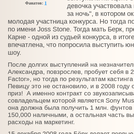
Фанатов:
1
девочка участвовала
за ночь", в котором о
молодая участница конкурса. Но тогда п
по имени Joss Stone. Тогда мать Берк, 
Карне - одной из судьей конкурса, в ито
впечатлена, что попросила выступить ю
шоу.
После долгих выступлений на незначите
Александра, повзрослев, пробует себя в 2
Factor», но тогда по результатам кастинг
Певицу это не остановило, и в 2008 году 
приз! А именно контракт со звукозапис
совладельцем которой является Sony Musi
она должна была получить 1 млн. фунтов 
150,000 наличными, а остальная часть вы
расходы на маркетинг.
15 декабря 2008 года Бёрк делает первые