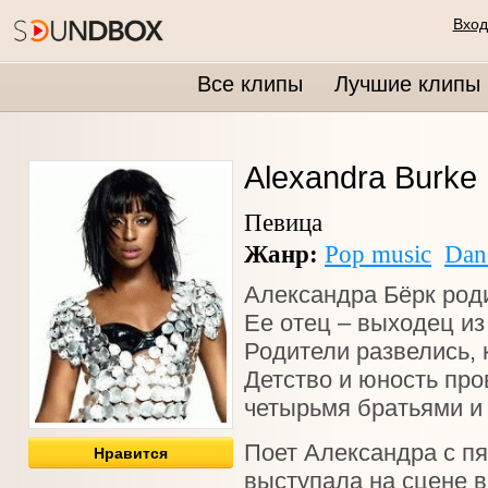
Вход
Все клипы
Лучшие клипы
Alexandra Burke
Певица
Жанр:
Pop music
Dan
Александра Бёрк роди
Ее отец – выходец из 
Родители развелись, 
Детство и юность про
четырьмя братьями и
Поет Александра с пят
Нравится
выступала на сцене в