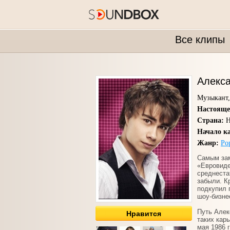
Все клипы
Алекс
Музыкант,
Настояще
Страна:
Н
Начало к
Жанр:
Po
Самым зам
«Евровиде
среднеста
забыли. К
подкупил 
шоу-бизне
Путь Алек
Нравится
таких кар
мая 1986 