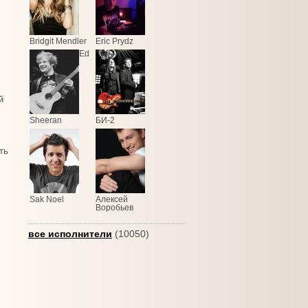
Bridgit Mendler
Eric Prydz
Ed
й
Sheeran
БИ-2
ть
Sak Noel
Алексей
Воробьев
все исполнители
(10050)