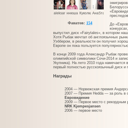
эмигриров
Белорусси
«Евровиде
aleksandr.tolmacev.5
ннюша
Куколка
АнаSтаSия
преследов
Фанатов:
154
До «Евров
конкурсах
выпустил диск «Fairytales», в котором на
Хотя Рыбак мечтал об англоязычных рынк
Уэббером, в реальности он получил хорош
Европе он пока пользуется популярностью
В конце 2009 года Александр Рыбак прове
олимпийской символики Сочи-2014 и запи
Укупника). На лето 2010 года намечается 
первый полностью русскоязычный диск и п
Награды
2004 — Норвежская премия Андерса
2007 — Премия Hedda — за роль в с
Евровидение
2009 — Первое место с рекордным 
NRK Kjempesjansen
2006 — первое место