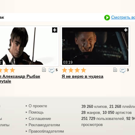
ак
Смотреть в
2
03:19
5
3
п Александр Рыбак
Я не верю в чудеса
rytale
н
О проекте
39 260
клипов,
21 268
плейли
Помощь
28
жанров,
10 050
артистов
ы
Соглашение
251 729
пользователей,
92 9
просмотров
клипы
Рекламодателям
Правообладателям