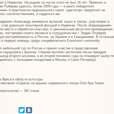
ал в Норвегию. На родине он после этого не был 18 лет. Приехать в
ю Рыбакам удалось летом 2009 года — в ранге победителя
ния» и практически национального героя: «диктатор» предпочел не
ать соотечественника, а гордиться им.
идения» Александр занимался музыкой, играл в театре, участвовал в
, став довольно популярной фигурой в Норвегии. После «Евровидения»
шли место и обработки классики, и оригинальные фолк-поп-произведения.
ах, постановке своего мюзикла и сотрудничестве с Эндрю Ллойдом
ую востребованность в России, на Украине и в Скандинавии. В остально
 в первую очередь среди специфического Eurovision community.
л небольшой тур по России и принял участие в представлении
си саундтрека к фильму «Черная молния» (исполнив песню Аркадия
выход второго альбома, а во второй половине года он планирует выпусти
риехать с большими концертами в Москву и Санкт-Петербург.
 Яреса в области культуры
пектакле «Скрипач на крыше» норвежского театра Oslo Nye Teater.
результатом — 387 очков.