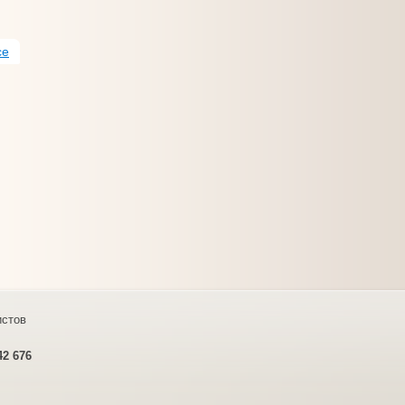
се
стов
42 676