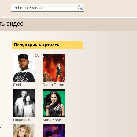
ть видео
Популярные артисты
50
Cent
Duran Duran
Инфинити
Ани Лорак
у