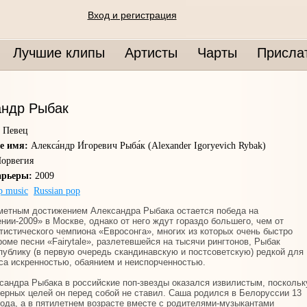
Вход и регистрация
Лучшие клипы
Артисты
Чарты
Присла
андр Рыбак
 Певец
е имя:
Алекса́ндр И́горевич Рыба́к (Alexander Igoryevich Rybak)
орвегия
арьеры:
2009
p music
Russian pop
етным достижением Александра Рыбака остается победа на
нии-2009» в Москве, однако от него ждут гораздо большего, чем от
тистического чемпиона «Евросонга», многих из которых очень быстро
роме песни «Fairytale», разлетевшейся на тысячи рингтонов, Рыбак
публику (в первую очередь скандинавскую и постсоветскую) редкой для
са искренностью, обаянием и неиспорченностью.
сандра Рыбака в российские поп-звезды оказался извилистым, поскольк
ьерных целей он перед собой не ставил. Саша родился в Белоруссии 13
года, а в пятилетнем возрасте вместе с родителями-музыкантами